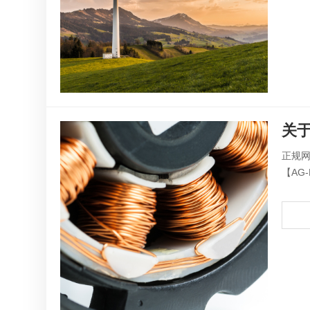
关于
正规网
【AG