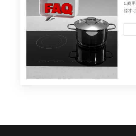
1.商
源才可