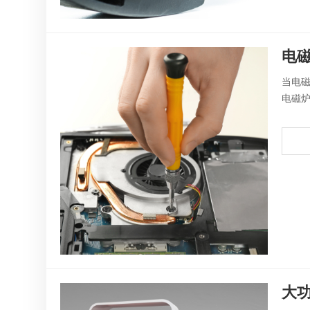
电
当电磁
电磁炉
大