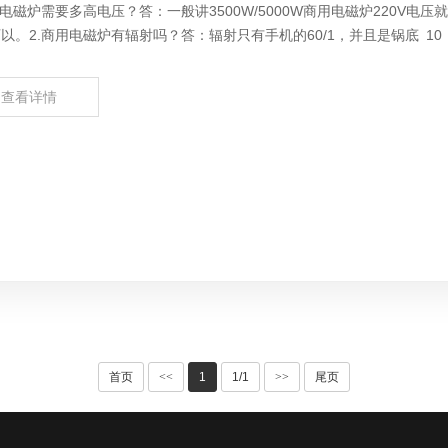
用电磁炉需要多高电压？答：一般讲3500W/5000W商用电磁炉220V电压就
以。2.商用电磁炉有辐射吗？答：辐射只有手机的60/1，并且是锅底 10 
查看详情
首页
<<
1
1/1
>>
尾页