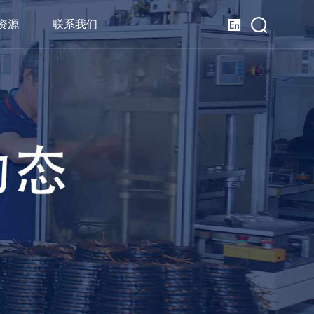
资源
联系我们