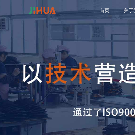
首页
关于